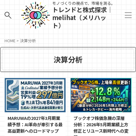
モノづくりの視点で、市場を測る。
トレンドと株式探求｜
melihat（メリハッ
ト）
HOME
>
決算分析
決算分析
MARUWAの2027年3月期業
ブックオフ株価急騰の深層
績予想：AI革命が牽引する最
分析：2026年5月期業績上方
高益更新へのロードマップ
修正とリユース新時代への変