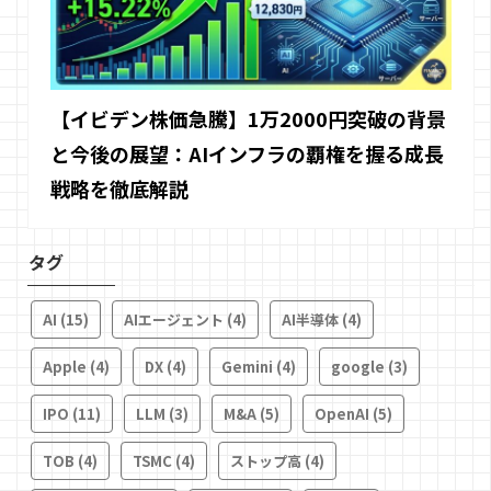
【イビデン株価急騰】1万2000円突破の背景
と今後の展望：AIインフラの覇権を握る成長
戦略を徹底解説
タグ
AI
(15)
AIエージェント
(4)
AI半導体
(4)
Apple
(4)
DX
(4)
Gemini
(4)
google
(3)
IPO
(11)
LLM
(3)
M&A
(5)
OpenAI
(5)
TOB
(4)
TSMC
(4)
ストップ高
(4)