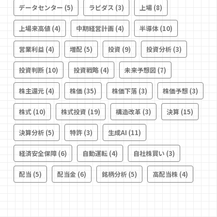
データセンター
(5)
ラピダス
(3)
上場
(8)
上場来高値
(4)
中期経営計画
(4)
半導体
(10)
営業利益
(4)
増配
(5)
投資
(9)
投資分析
(3)
投資判断
(10)
投資戦略
(4)
未来予想図
(7)
株主還元
(4)
株価
(35)
株価下落
(3)
株価予想
(3)
株式
(10)
株式投資
(19)
構造改革
(3)
決算
(15)
決算分析
(5)
特許
(3)
生成AI
(11)
経済安全保障
(6)
自動運転
(4)
自社株買い
(3)
配当
(5)
配当金
(6)
銘柄分析
(5)
高配当株
(4)