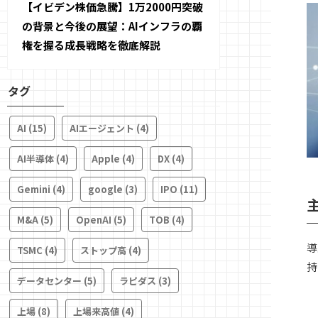
【イビデン株価急騰】1万2000円突破
の背景と今後の展望：AIインフラの覇
権を握る成長戦略を徹底解説
タグ
AI
(15)
AIエージェント
(4)
AI半導体
(4)
Apple
(4)
DX
(4)
Gemini
(4)
google
(3)
IPO
(11)
M&A
(5)
OpenAI
(5)
TOB
(4)
導
TSMC
(4)
ストップ高
(4)
持
データセンター
(5)
ラピダス
(3)
上場
(8)
上場来高値
(4)