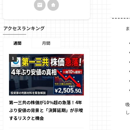
アクセスランキング
ま
週間
月間
第一三共の株価が10％超の急落！4年
吸
ぶり安値の背景と「決算延期」が示唆
し
するリスクと機会