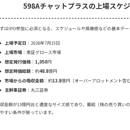
598Aチャットプラスの上場スケ
ずはIPO参加に必須となる、スケジュールや規模感などの基本デ
上場予定日
：2026年7月15日
上場市場
：東証グロース市場
想定発行価格
：
1,050
円
想定時価総額
：約
48.8
億円
市場からの吸収金額
：約
13.8
億円（オーバーアロットメント含
主幹事証券
：丸三証券
収金額が13億円台と適度なサイズ感であり、需給（株の売り買いの
やすい条件が揃っています。