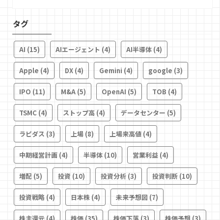
タグ
AI
(15)
AIエージェント
(4)
AI半導体
(4)
Apple
(4)
DX
(4)
Gemini
(4)
google
(3)
IPO
(11)
M&A
(5)
OpenAI
(5)
TOB
(4)
TSMC
(4)
ストップ高
(4)
データセンター
(5)
ラピダス
(3)
上場
(8)
上場来高値
(4)
中期経営計画
(4)
半導体
(10)
営業利益
(4)
増配
(5)
投資
(10)
投資分析
(3)
投資判断
(10)
投資戦略
(4)
日本株
(4)
未来予想図
(7)
株主還元
(4)
株価
(35)
株価下落
(3)
株価予想
(3)