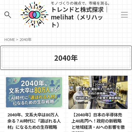
モノづくりの視点で、市場を測る。
トレンドと株式探求｜
melihat（メリハッ
ト）
HOME
>
2040年
2040年
2040年、文系大卒は80万人
【2040年】日本の半導体売
余る？AI時代に「選ばれる人
上40兆円へ！政府の新戦略
材」になるための生存戦略
と地域経済・AIへの影響を徹