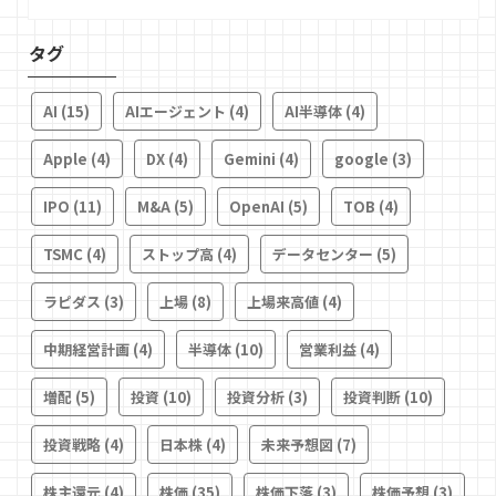
タグ
AI
(15)
AIエージェント
(4)
AI半導体
(4)
Apple
(4)
DX
(4)
Gemini
(4)
google
(3)
IPO
(11)
M&A
(5)
OpenAI
(5)
TOB
(4)
TSMC
(4)
ストップ高
(4)
データセンター
(5)
ラピダス
(3)
上場
(8)
上場来高値
(4)
中期経営計画
(4)
半導体
(10)
営業利益
(4)
増配
(5)
投資
(10)
投資分析
(3)
投資判断
(10)
投資戦略
(4)
日本株
(4)
未来予想図
(7)
株主還元
(4)
株価
(35)
株価下落
(3)
株価予想
(3)