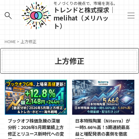
モノづくりの視点で、市場を測る。
トレンドと株式探求｜
melihat（メリハッ
ト）
HOME
>
上方修正
上方修正
ブックオフ株価急騰の深層
日本特殊陶業（Niterra）が
分析：2026年5月期業績上方
一時5.66%高！5期連続最高
修正とリユース新時代への変
益と増配発表の裏側を徹底