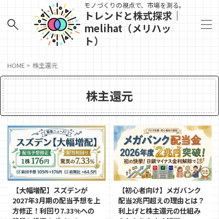
モノづくりの視点で、市場を測る。
トレンドと株式探求｜
melihat（メリハッ
ト）
HOME
>
株主還元
株主還元
【大幅増配】スズデンが
【初心者向け】メガバンク
2027年3月期の配当予想を上
配当2兆円超えの理由とは？
方修正！利回り7.33%への
利上げと株主還元の仕組み