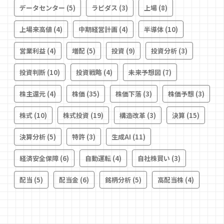
データセンター
(5)
ラピダス
(3)
上場
(8)
上場来高値
(4)
中期経営計画
(4)
半導体
(10)
営業利益
(4)
増配
(5)
投資
(9)
投資分析
(3)
投資判断
(10)
投資戦略
(4)
未来予想図
(7)
株主還元
(4)
株価
(35)
株価下落
(3)
株価予想
(3)
株式
(10)
株式投資
(19)
構造改革
(3)
決算
(15)
決算分析
(5)
特許
(3)
生成AI
(11)
経済安全保障
(6)
自動運転
(4)
自社株買い
(3)
配当
(5)
配当金
(6)
銘柄分析
(5)
高配当株
(4)