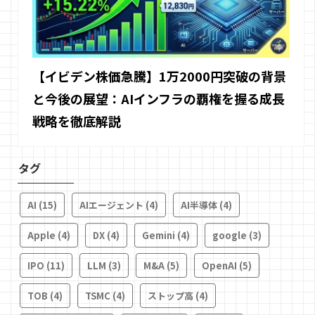
【イビデン株価急騰】1万2000円突破の背景
と今後の展望：AIインフラの覇権を握る成長
戦略を徹底解説
タグ
AI
(15)
AIエージェント
(4)
AI半導体
(4)
Apple
(4)
DX
(4)
Gemini
(4)
google
(3)
IPO
(11)
LLM
(3)
M&A
(5)
OpenAI
(5)
TOB
(4)
TSMC
(4)
ストップ高
(4)